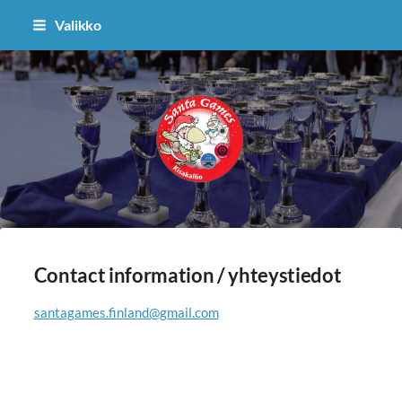
Siirry
Valikko
sivun
sisältöön
Sivuston etusivulle
Contact information / yhteystiedot
santagames.finland@gmail.com